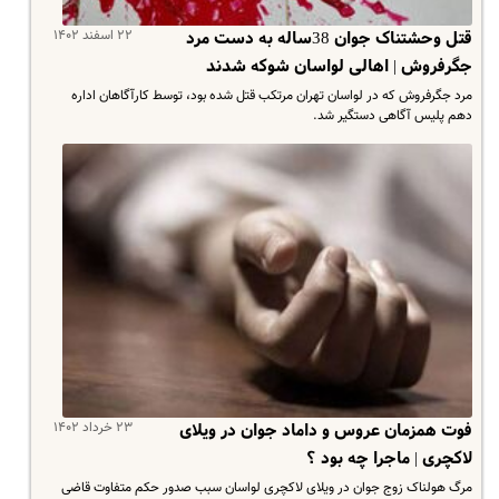
۲۲ اسفند ۱۴۰۲
قتل وحشتناک جوان 38ساله به دست مرد
جگرفروش | اهالی لواسان شوکه شدند
مرد جگرفروش که در لواسان تهران مرتکب قتل شده بود، توسط کارآگاهان اداره
دهم پلیس آگاهی دستگیر شد.
۲۳ خرداد ۱۴۰۲
فوت همزمان عروس و داماد جوان در ویلای
لاکچری | ماجرا چه بود ؟
مرگ هولناک زوج جوان در ویلای لاکچری لواسان سبب صدور حکم متفاوت قاضی