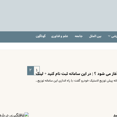
زشی
بین الملل
جامعه
علم و فناوری
گوناگون
۲
۱
از می شود ؟ | در این سامانه ثبت نام کنید + لینک
امانه پیش توزیع لاستیک خودرو گفت: با راه اندازی این سامانه توزیع…
شد