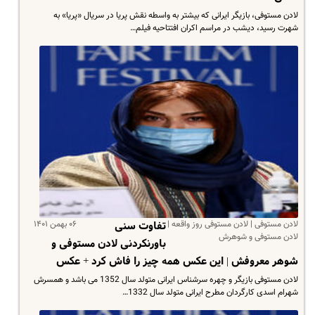
لادن مستوفی، بازیگر ایرانی که بیشتر به واسطه نقش پریا در سریال «پریا» به
شهرت رسید، دیشب در مراسم اکران افتتاحیه فیلم…
لادن مستوفی | لادن مستوفی روز واقعه |
۰۶ بهمن ۱۴۰۱
تفاوت سنی
لادن مستوفی و شوهرش
باورنکردنی لادن مستوفی و
شوهر معروفش | این عکس همه چیز را فاش کرد + عکس
لادن مستوفی بازیگر و چهره سرشناس ایرانی متولد سال 1352 می باشد و همسرش
شهرام اسدی کارگردان مطرح ایرانی متولد سال 1332…