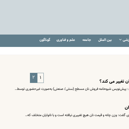
زشی
بین الملل
جامعه
علم و فناوری
گوناگون
۲
۱
ن تغییر می کند؟
 کرد: پیش‌نویس شیوه‌نامه فروش نان مسطح (سنتی/ صنعتی) به‌صورت غیرحضوری توسط…
ان
 گفت: وزن چانه و قیمت نان هیچ تغییری نیافته است و با نانوایان متخلف که…