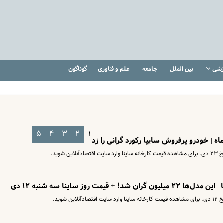
زشی
بین الملل
جامعه
علم و فناوری
گوناگون
۵
۴
۳
۲
۱
ماه | خودرو پرفروش سایپا رکورد گرانی را زد
شوید.
مت روز ساینا سه شنبه ۱۲ دی
شوید.