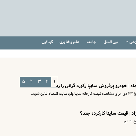
زشی
بین الملل
جامعه
علم و فناوری
گوناگون
۵
۴
۳
۲
۱
ماه | خودرو پرفروش سایپا رکورد گرانی را زد
شوید.
اد | قیمت ساینا کارکرده چند؟
ی.