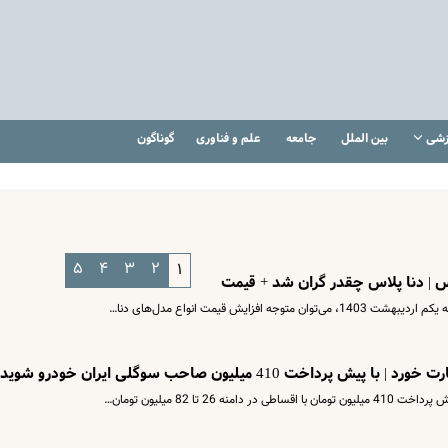
زشی
بین الملل
جامعه
علم و فناوری
گوناگون
۵
۴
۳
۲
۱
اس | دنا پلاس چقدر گران شد + قیمت
افزایش قیمت انواع مدل‌های دنا…
 410 میلیون صاحب سوگلی ایران خودرو شوید
2 تا 82 میلیون تومان…