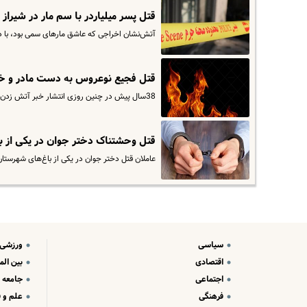
قتل پسر میلیاردر با سم مار در شیراز
آتش‌نشان اخراجی که عاشق مارهای سمی بود، با دستمزد ۲ هزار دلاری سرنگ حاوی سم را ماهرانه به پسر ثروتمند 
قتل فجیع نوعروس به دست مادر و خو
38سال پیش در چنین روزی انتشار خبر آتش زدن عروس جوان به‌دست مادر و خواهر شوهرش در رسانه‌ها افکار عمومی را تحت‌تأثیر…
قتل وحشتناک دختر جوان در یکی از ب
عاملان قتل دختر جوان در یکی از باغ‌های شهرستا
سیاسی
ورزشی
اقتصادی
بین الم
اجتماعی
جامعه
فرهنگی
علم و ف