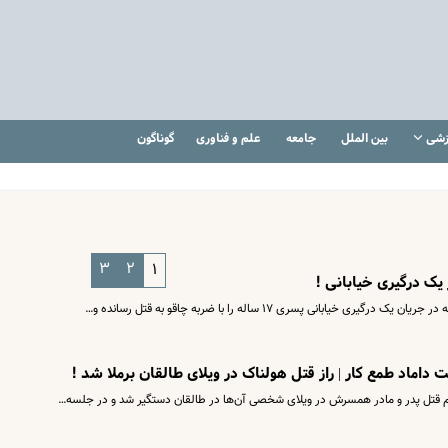
زشی
بین الملل
جامعه
علم و فناوری
گوناگون
۳
۲
۱
بانی پسری ۱۷ ساله را با ضربه چاقو به قتل رسانده و…
داماد طمع کار | راز قتل هولناک در ویلای طالقان برملا شد !