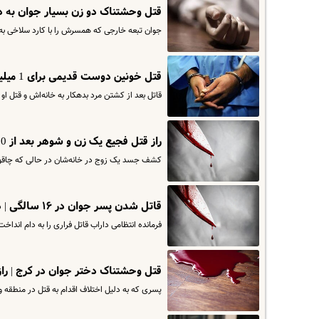
قتل وحشتناک دو زن بسیار جوان به
جوان تبعه خارجی که همسرش را با کارد سلاخی به
قتل خونین دوست قدیمی برای 1 میلیارد | جسد را در سطل زباله رها کرد
قاتل بعد از کشتن مرد بدهکار به خانه‌اش و قتل ا
راز قتل فجیع یک زن و شوهر بعد از 10 سال برملا شد | قاتل که بود ؟
کشف جسد یک زوج در خانه‌شان در حالی که چاقو خو
قاتل شدن پسر جوان در ۱۶ سالگی | درگیری خونین منجر به قتل یک نفر شد
فرمانده انتظامی داراب قاتل فراری را به دام انداخت
قتل وحشتناک دختر جوان در کرج | راز مخوف قتل 
پسری که به دلیل اختلاف اقدام به قتل در منطقه ولدآباد کرج کرده بود، پس از 