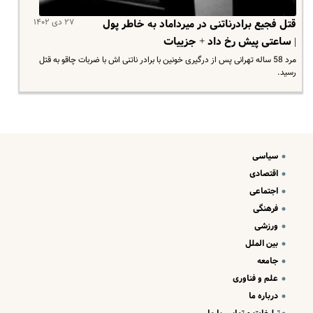
۲۷ دی ۱۴۰۲
قتل فجیع برادرناتنی در میرداماد به خاطر پول
| ساعتی پیش رخ داد + جزییات
مرد 58 ساله تهرانی پس از درگیری خونین با برادر ناتنی اش با ضربات چاقو به قتل
رسید.
سیاسی
اقتصادی
اجتماعی
فرهنگی
ورزشی
بین الملل
جامعه
علم و فناوری
درباره ما