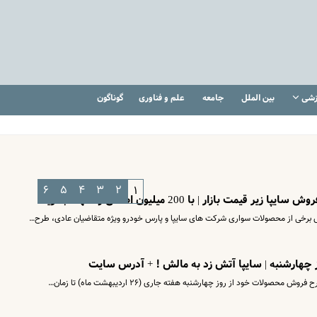
زشی
بین الملل
جامعه
علم و فناوری
گوناگون
۶
۵
۴
۳
۲
۱
ت بازار | با 200 میلیون اطلس و سهند بخرید
برخی از محصولات سواری شرکت های سایپا و پارس خودرو ویژه متقاضیان عادی، طرح…
 چهارشنبه | سایپا آتش زد به مالش ! + آدرس سایت
صولات خود از روز چهارشنبه هفته جاری (۲۶ اردیبهشت ماه) تا زمان…