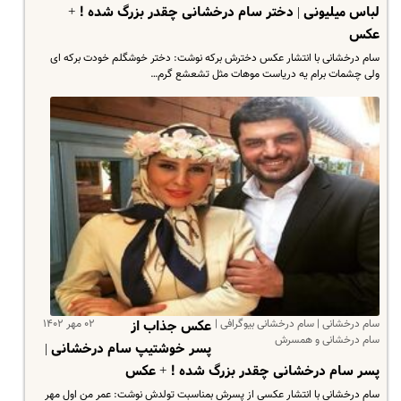
لباس میلیونی | دختر سام درخشانی چقدر بزرگ شده ! +
عکس
سام درخشانی با انتشار عکس دخترش برکه نوشت: دختر خوشگلم خودت برکه ای
ولی چشمات برام یه دریاست موهات مثل تشعشع گرم…
سام درخشانی | سام درخشانی بیوگرافی |
۰۲ مهر ۱۴۰۲
عکس جذاب از
سام درخشانی و همسرش
پسر خوشتیپ سام درخشانی |
پسر سام درخشانی چقدر بزرگ شده ! + عکس
سام درخشانی با انتشار عکسی از پسرش بمناسبت تولدش نوشت: عمر من اول مهر