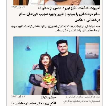
۲۶ دی ۱۴۰۲
تغییرات شگفت انگیز این 2 عکس از خانواده
سام درخشانی را ببینید | تغییر چهره عجیب فرزندان سام
درخشانی + عکس
سام درخشانی دو فرزند دارد که به تازگی تصویری از آنها منتشر کرده که تغییر چهره
آن ها مخاطبانش را شگفت زده کرد.سام…
سام درخشانی | سام درخشانی و
۲۴ آذر ۱۴۰۲
جشن تولد
همسرش | سام درخشانی بیوگرافی
لاکچری دختر سام درخشانی با