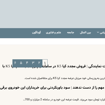
زشی
بین الملل
جامعه
علم و فناوری
گوناگون
۶
۵
۴
۳
۲
۱
خبرمهم برای متقاضیان خودرو به قیمت نمایندگی | فروش مجدد کیا K5 در سامانه یکپارچه | ثبت نام کیا K5 با
ی خود میزبان عرضه مجدد کیا K5 برای متقاضیان شده است.
مهم را از دست ندهند | سود باورنکردنی برای خریداران این خودروی برقی 