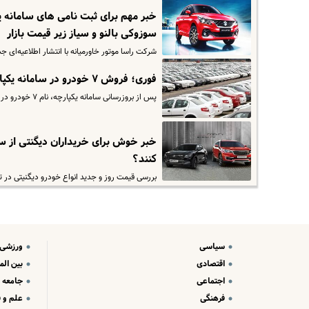
خبر مهم برای ثبت نامی های سامانه 
سوزوکی بالنو و سیاز زیر قیمت بازار
شرکت راسا موتور خاورمیانه با انتشار اطلاعیه‌ای جدید، شرا
فوری؛ فروش ۷ خودرو در سامانه یکپارچه | آغاز فروش خودرو به قیمت کارخانه
پس از بروزرسانی سامانه یکپارچه، نام ۷ خودرو در این سایت بارگزاری شده است که احتمالا فروش این محصولات از هفته آینده…
خبر خوش برای خریداران دیگنتی از سام
کنند؟
بررسی قیمت روز و جدید انواع خودرو دیگنیتی در تاریخ ۱۴ اسفند . برای مشاهده قیمت کارخانه ماشین دیگنیتی وارد 
سیاسی
ورزشی
اقتصادی
بین الم
اجتماعی
جامعه
فرهنگی
علم و ف