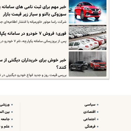
خبر مهم برای ثبت نامی های سامانه 
سوزوکی بالنو و سیاز زیر قیمت بازار
شرکت راسا موتور خاورمیانه با انتشار اطلاعیه‌ای جدید، شرا
فوری؛ فروش ۷ خودرو در سامانه یکپارچه | آغاز فروش خودرو به قیمت کارخانه
پس از بروزرسانی سامانه یکپارچه، نام ۷ خودرو در این سایت بارگزاری شده است که احتمالا فروش این محصولات از هفته آینده…
خبر خوش برای خریداران دیگنتی از سام
کنند؟
بررسی قیمت روز و جدید انواع خودرو دیگنیتی در تاریخ ۱۴ اسفند . برای مشاهده قیمت کارخانه ماشین دیگنیتی وارد 
سیاسی
ورزشی
اقتصادی
بین الم
اجتماعی
جامعه
فرهنگی
علم و ف