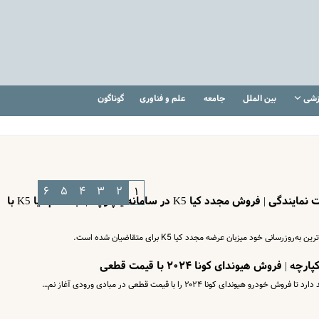
زشی
بین الملل
جامعه
علم و فناوری
گوناگون
۶
۵
۴
۳
۲
۱
خبرمهم برای متقاضیان خودرو به قیمت نمایندگی | فروش مجدد کیا K5 در سامانه یکپارچه | ثبت نام کیا K5 با
ی خود میزبان عرضه مجدد کیا K5 برای متقاضیان شده است.
وش هیوندای کونا ۲۰۲۴ با قیمت قطعی