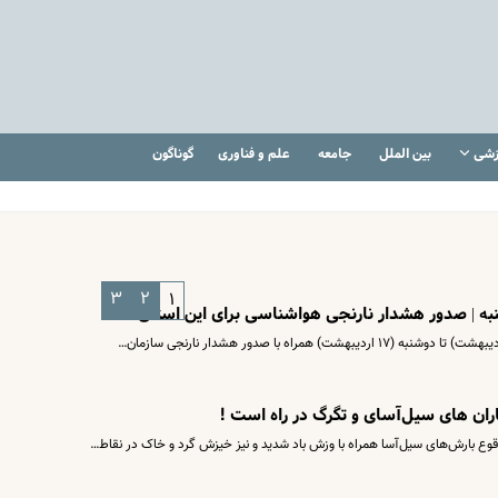
زشی
بین الملل
جامعه
علم و فناوری
گوناگون
۳
۲
۱
به | صدور هشدار نارنجی هواشناسی برای این استان ها
وع بارش‌های سیل‌آسا همراه با وزش باد شدید و نیز خیزش گرد و خاک در نقاط…