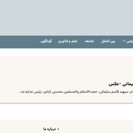
زشی
بین الملل
جامعه
علم و فناوری
گوناگون
یمانی +عکس
م‌، سپهبد قاسم سلیمانی، حجت‌الاسلام والمسلمین محسنی اژه‌ای، رئیس عدلیه به…
درباره ما