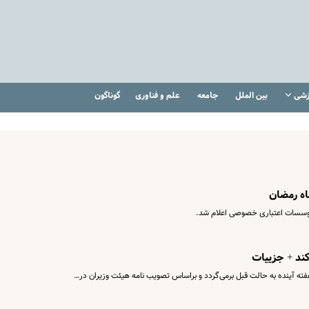
زشی
بین الملل
جامعه
علم و فناوری
گوناگون
اه رمضان
موسسات اعتباری خصوصی اعلام شد.
کند + جزییات
هفته آینده به حالت قبل برمی‌گردد و براساس تصویب نامه هیئت وزیران در…