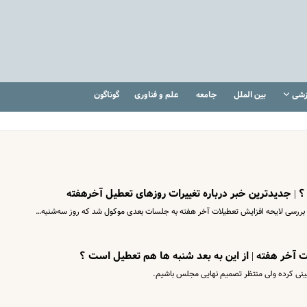
زشی
بین الملل
جامعه
علم و فناوری
گوناگون
؟ | جدیدترین خبر درباره تغییرات روزهای تعطیل آخرهفته
 بررسی لایحه افزایش تعطیلات آخر هفته به جلسات بعدی موکول شد که روز سه‌شنبه…
 آخر هفته | از این به بعد شنبه ها هم تعطیل است ؟
ینی کرده ولی منتظر تصمیم نهایی مجلس باشیم.