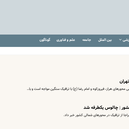
زشی
بین الملل
جامعه
علم و فناوری
گوناگون
هران
محور‌های هراز، فیروزکوه و امام رضا (ع) با ترافیک سنگین مواجه است و با…
شور | چالوس یکطرفه شد
راجا از ترافیک در محورهای شمالی کشور خبر داد.