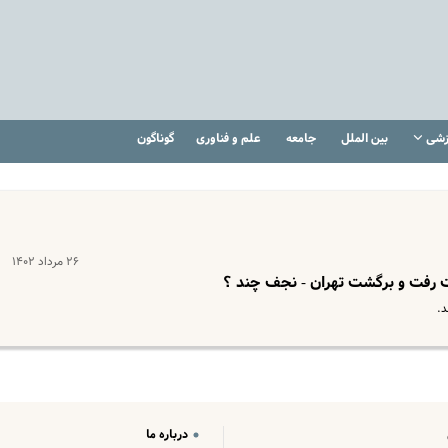
زشی
بین الملل
جامعه
علم و فناوری
گوناگون
۲۶ مرداد ۱۴۰۲
یت رفت و برگشت تهران - نجف چند ؟
درباره ما