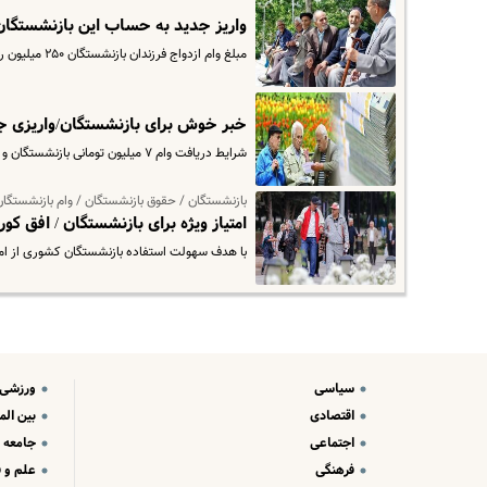
واریز جدید به حساب این بازنشستگا
مبلغ وام ازدواج فرزندان بازنشستگان ۲۵۰ میلیون ریال و نرخ این تسهیلات ۱۰ درصد با دوره بازپرداخت ۶۰ ماهه است.
خبر خوش برای بازنشستگان/واریزی جد
شرایط دریافت وام ۷ میلیون تومانی بازنشستگان و مستمری بگیران تامین اجتماعی اعلام شد.
بازنشستگان / حقوق بازنشستگان / وام بازنشستگان
امتیاز ویژه برای بازنشستگان / افق
با هدف سهولت استفاده بازنشستگان کشوری از امکا
سیاسی
ورزشی
اقتصادی
بین الم
اجتماعی
جامعه
فرهنگی
علم و ف