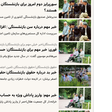
سورپرایز دوم امروز برای بازنشستگا
هستند؟
مدیرعامل صندوق بازنشستگی کشوری از تامین مسک
خبر مهم درباره سن بازنشستگی | افز
سرپرست اداره کل مستمری‌های سازمان تامین اجتم
بازنشستگان|خبر خیلی مهم برای بازنشستگان| بازن
فوری| خبر مهم برای بازنشستگان| حس
میرهاشم موسوی گفت: در سال جدید مبلغ وام بازنشستگان از ۷ میلیون به ۱۰ میلیون تومان ا
حقوق بازنشستگان/حقوق بازنشستگان تامین اجتما
خبر بد درباره حقوق بازنشستگان/حق
اصغر برشان: در لایحه دولت خطرات زیادی جامعه 
خبر مهم/ واریز پاداش ویژه به حساب 
خزانه‌دار کل جمعیت هلال‌احمر از واریز پاداش پایان خدمت بازنشستگان هل