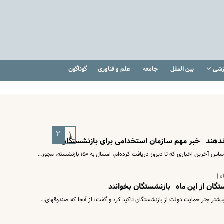
زشی
بین الملل
جامعه
علم و فناوری
گوناگون
۲
۱
ندهند | خبر مهم سازمان استخدامی برای بازنشستگان
اخباری که تا دیروز دریافت کرده‌ام، امسال به ۱۵۰ بازنشسته، مجوز…
 |
ان از این ماه | بازنشستگان بخوانند
تر چتر حمایت دولت از بازنشستگان تاکید کرد و گفت: از آنجا که صندوقهای…