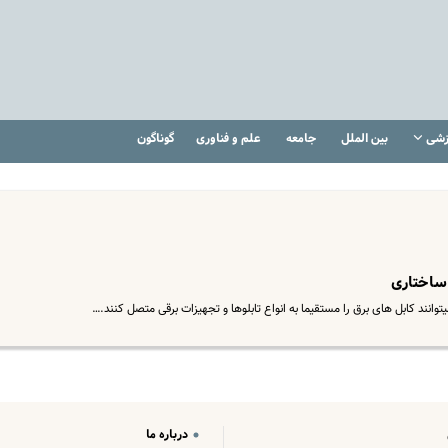
زشی
بین الملل
جامعه
علم و فناوری
گوناگون
 ساختاری
انند کابل های برق را مستقیما به انواع تابلوها و تجهیزات برقی متصل کنند.…
درباره ما