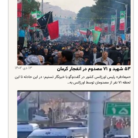
۱۳ دی ۱۴۰۲
۵۳ شهید و ۷‍۱ مصدوم در انفجار کرمان
«میعادفر» رئیس اورژانس کشور در گفت‌وگو با خبرنگار تسنیم: در این حادثه تا این
لحظه ۷۱ نفر از مصدومان توسط اورژانس به…