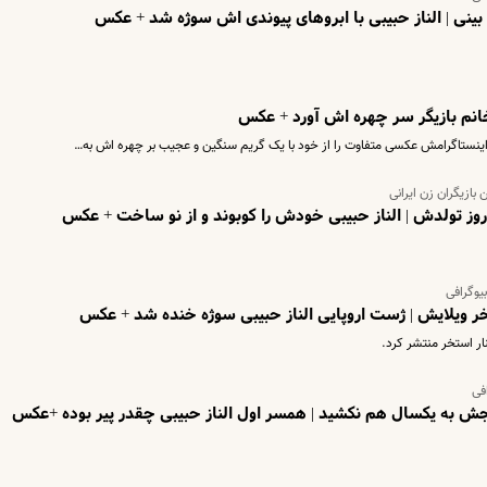
بینی | الناز حبیبی با ابروهای پیوندی اش سوژه شد + عکس
 خانم بازیگر سر چهره اش آورد + عکس
 اینستاگرامش عکسی متفاوت را از خود با یک گریم سنگین و عجیب بر چهره اش به…
ازیگران زن ایرانی
ر روز تولدش | الناز حبیبی خودش را کوبوند و از نو ساخت + عکس
یوگرافی
خر ویلایش | ژست اروپایی الناز حبیبی سوژه خنده شد + عکس
ر استخر منتشر کرد.
افی
جش به یکسال هم نکشید | همسر اول الناز حبیبی چقدر پیر بوده +عکس