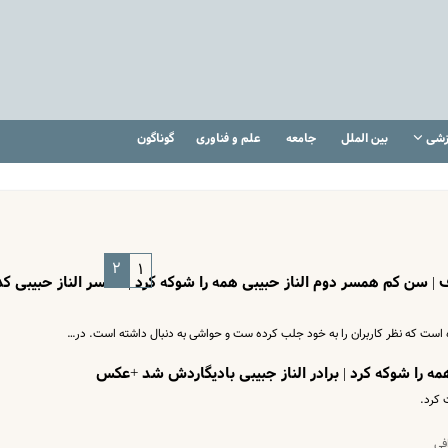
زشی
بین الملل
جامعه
علم و فناوری
گوناگون
۲
۱
وف | سن کم همسر دوم الناز حبیبی همه را شوکه کرد | همسر الناز حبیبی کد
است که نظر کاربران را به خود جلب کرده ست و حواشی به دنبال داشته است. در…
همه را شوکه کرد | برادر الناز جبیبی بادیگاردش شد +عکس
 کرد.
افی