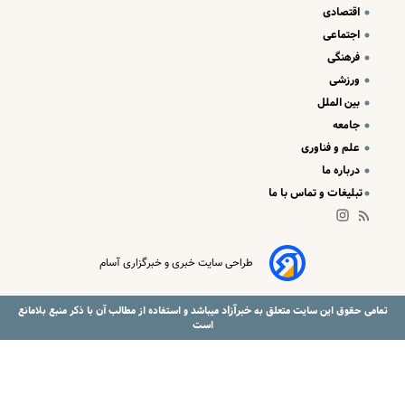
از مراسم سالگرد پدرش +عکس
اقتصادی
اجتماعی
پاسخ جالب نعیمه نظام دوست به سئوالی درباره ازدواج | نعیمه
نظام‌دوست، مهران مدیری را از خنده روده‌بُر کرد +فیلم
فرهنگی
بهاره رهنما رفت آمریکا | سوژه شدن استایل جنجالی بهاره
ورزشی
رهنما در آمریکا +عکس
بین الملل
میزان مبلغ جدید افزایش حقوق بازنشستگان تامین اجتماعی |
جامعه
افزایش حقوق بازنشستگان در دو سطح و مبلغ متفاوت +
علم و فناوری
جزییات
اگر زیاد می خوابید حتما بخوانید | ۱۱ بلای مرگبار خواب زیاد که
درباره ما
شما از آن بی‌خبر بودید
تبلیغات و تماس با ما
طراحی سایت خبری و خبرگزاری آسام
خبرآزاد
تمامی حقوق این سایت متعلق به
میباشد و استفاده از مطالب آن با ذکر منبع بلامانع
است