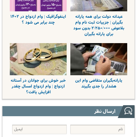
عیدانه دولت برای همه یارانه
اینفوگرافیک | وام ازدواج در ۱۴۰۲
بگیران | جزییات ثبت نام وام
چند برابر می شود ؟
بلاعوض ۲/۲۵۰/۰۰۰ بدون سود
برای یارانه بگیران
یارانه‌بگیران متقاضی وام این
خبر خوش برای جوانان در آستانه
هشدار را جدی بگیرند
ازدواج | وام ازدواج امسال چقدر
افزایش یافت؟
ارسال نظر