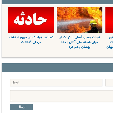
تن
نجات معجزه آسای 3 کودک از
تصادف هولناک در جهرم 4 کشته
دثه
میان شعله های آتش | خدا
برجای گذاشت
بان
بهشان رحم کرد
ارسال