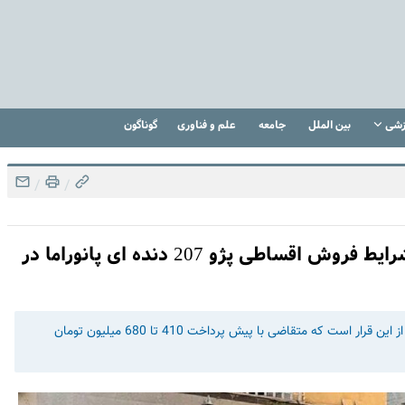
زشی
بین الملل
جامعه
علم و فناوری
گوناگون
/
/
اقساطی بدون ضامن خودرو 207 بخرید | شرایط فروش اقساطی پژو 207 دنده ای پانوراما در
جزئیات فروش اقساطی 207 دنده‌ای پانوراما در اردیبهشت 1403 از این قرار است که متقاضی با پیش پرداخت 410 تا 680 میلیون تومان