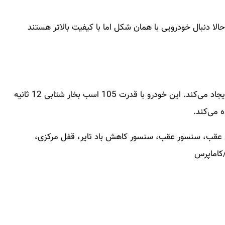
ه از قدیم 206 سوار بوده‌اند و حالا دنبال خودرویی با همان شکل اما با کیفیت بالاتر هستند
این خودرو با پیشرانه 1.6 لیتری گشتاوری 142 نیوتنی ایجاد می‌کند. این خودرو با قدرت 105 اسب بخار شتابی 12 ثانیه
ن عقب، سنسور عقب، سنسور کاهش باد تایر، قفل مرکزی،
/کاماپرس