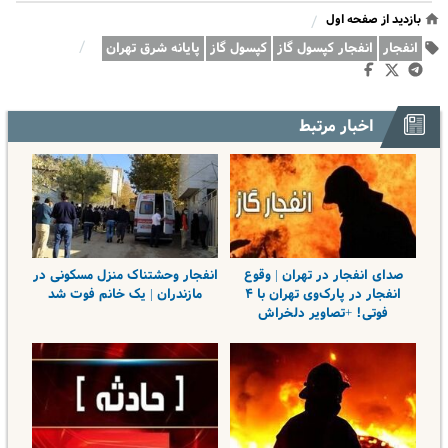
بازدید از صفحه اول
/
/
انفجار
انفجار کپسول گاز
کپسول گاز
پایانه شرق تهران
اخبار مرتبط
صدای انفجار در تهران | وقوع
انفجار وحشتناک منزل مسکونی در
انفجار در پارک‌وی تهران با ۴
مازندران | یک خانم فوت شد
فوتی! +تصاویر دلخراش