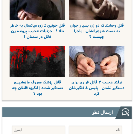
قتل وحشتناک دو زن بسیار جوان
قتل خونین 2 زن میانسال به خاطر
به دست شوهرانشان | ماجرا
طلا ! | جزئیات عجیب پرونده زن
چیست ؟
قاتل در سمنان !
ترفند عجیب ۳ قاتل فراری برای
قاتل پزشک معروف ماهشهری
دستگیر نشدن | پلیس غافلگیرشان
دستگیر شدند | انگیزه قاتلان چه
کرد
بود ؟
ارسال نظر