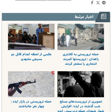
اخبار مرتبط
حمله تروریستی به کلانتری
عکسی از لحظه اعدام قاتل دو
زاهدان | تروریستها کمربند
بسیجی مشهدی
انتحاری را منفجر کردند
تصویری از تروریست‌های مسلح
حمله تروریستی در بازار ایذه |
شب گذشته در ایذه/ افزایش
چهار نفر جانباختند
شمار شهدای حمله تروریستی ایذه