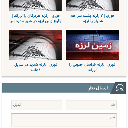
فوری | ۲ زلزله پشت سر هم
فوری | زلزله هرمزگان را لرزاند |
شیراز را لرزند
وقوع زمین لرزه در شهر بندرخمیر
فوری | زلزله خراسان جنوبی را
فوری | زلزله شدید در سرپل
لرزاند
ذهاب
ارسال نظر