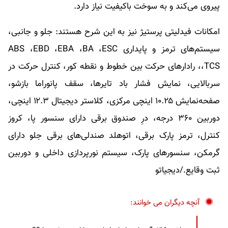
پیروی می‌کند و به سوخت باکیفیت نیاز دارد.
امکانات فیدلیتی پرستیژ نیز به این شرح هستند: جلو و جانبی،
سیستم‌های ترمز و پایداری ABS ،EBD ،EBA ،BA ،ESC
،TCS، رادارهای حرکت بین خطوط و نقطه کور، کنترل حرکت در
سربالایی، نمایش فشار باد تایرها، سقف پانوراما بازشو،
صفحه‌نمایش ۱۰.۲۵ اینچی مرکزی، کلاستر دیجیتال ۱۲.۳ اینچی،
دوربین ۳۶۰ درجه، درِ صندوق برقی دارای سنسور پا، کروز
کنترل، ترمز پارک برقی، اتوهلد صندلی‌های برقی جلو دارای
گرمکن، سنسورهای پارک، سیستم نورپردازی داخلی و دوربین
ثبت وقایع./دیجیاتو
آنچه دیگران می خوانند: