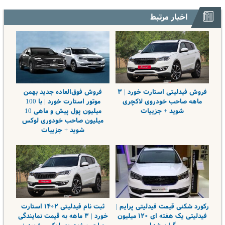
اخبار مرتبط
فروش فیدلیتی استارت خورد | ۳
فروش فوق‌العاده جدید بهمن
ماهه صاحب خودروی لاکچری
موتور استارت خورد | با 100
شوید + جزییات
میلیون پول پیش و ماهی 10
میلیون صاحب خودوری لوکس
شوید + جزییات
رکورد شکنی قیمت فیدلیتی پرایم |
ثبت نام فیدلیتی ۱۴۰۲ استارت
فیدلیتی یک هفته ای ۱۲۰ میلیون
خورد | ۳ ماهه به قیمت نمایندگی