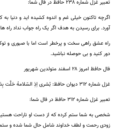
تعبیر غزل شماره ۲۳۸ حافظ در فال شما:
اگرچه تاکنون خیلی غم و اندوه کشیده اید و دنیا به ک
آورد. برای رسیدن به هدف اگر یک راه جواب نداد راه های 
راه عشق راهی سخت و پرخطر است اما با صبوری و توکل 
دور کنید و بی حوصله نباشید.
فال حافظ امروز ۲۸ اسفند متولدین شهریور
غزل شماره ۳۱۲ دیوان حافظ: بُشری اِذِ السّلامهُ حَلَّت بِذی سَلَم
تعبیر غزل شماره ۳۱۲ حافظ در فال شما:
شخصی به شما ستم کرده که از دست او ناراحت هستید، 
زودی رحمت و لطف خداوند شامل حال شما شده و ستم ه