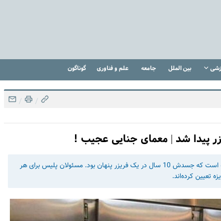
زشی
بین الملل
جامعه
علم و فناوری
گوناگون
/
/
پلیس اسکاتلند‌یارد به دنبال کشف راز قتل یک بازنشسته 67ساله است که جسدش 10 سال در یک فریزر پنهان بود. مسئولان پلیس برای هر