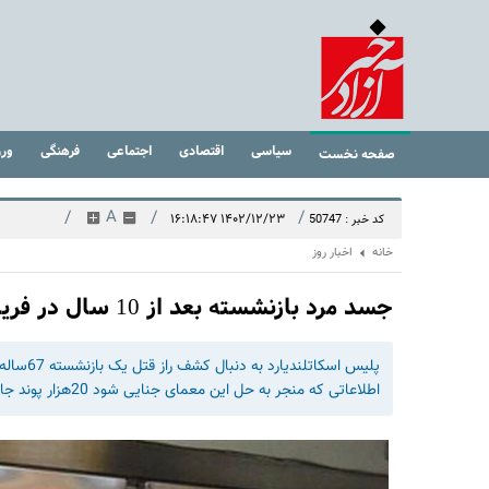
سیاسی
اقتصادی
اجتماعی
فرهنگی
ور
صفحه نخست
/
A
/
/
۱۴۰۲/۱۲/۲۳ ۱۶:۱۸:۴۷
کد خبر : 50747
خانه
اخبار روز
جسد مرد بازنشسته بعد از 10 سال در فریزر پیدا شد | معمای جنایی عجیب !
اطلاعاتی که منجر به حل این معمای جنایی شود 20هزار پوند جایزه تعیین کرده‌اند.