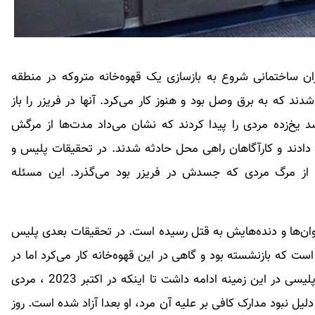
اکتبر 2021، زمانی که کارگران ساختمانی شروع به بازسازی یک قهوه‌خانه متروکه در منطقه
دند که به برق وصل بود و هنوز کار می‌کرد. آنها در فریزر را باز
جسد یخ‌زده مردی را پیدا کردند که نشان می‌داد مدت‌ها از مرگش
 دادند و کارآگاهان راهی محل حادثه شدند. در تحقیقات پلیس و
ی کالبدشکافی مشخص شد حدود 10 سال از مرگ مردی که جسدش در فریزر بود می‌گذرد. این مسئله
ان‌ها و دنده‌هایش به قتل رسیده است. در تحقیقات بعدی پلیس
ه جسد متعلق به «روی بیگ» 67 ساله است که بازنشسته بود و گاهی در این قهوه‌خانه کار می‌کرد اما در
سال 2012 به طور ناگهانی ناپدید شده بود. تحقیقات پلیسی در این زمینه ادامه داشت تا اینکه در اکتبر 2023 ، مردی
ه به دلیل نبود مدارک کافی بر علیه آن مرد، او بعدا آزاد شده است. روز