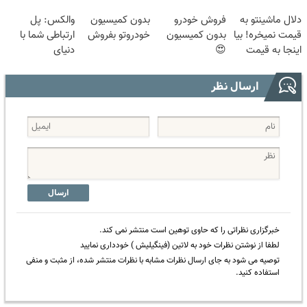
😍
بگیر تا بهترین
سالانه📈
بدون پاسخ به
دلال ماشینتو به
فروش خودرو
بدون کمیسیون
والکس: پل
متخصصان
یک تماس
قیمت نمیخره! بیا
بدون کمیسیون
خودروتو بفروش
ارتباطی شما با
درمانت کنن
اینجا به قیمت
😍
دنیای
بفروش*فقط
سرمایه‌گذاری
خریدار واقعی*
دیجیتال
ارسال نظر
ارسال
خبرگزاری نظراتی را که حاوی توهین است منتشر نمی کند.
لطفا از نوشتن نظرات خود به لاتین (فینگیلیش ) خودداری نمایید
توصیه می شود به جای ارسال نظرات مشابه با نظرات منتشر شده، از مثبت و منفی
استفاده کنید.