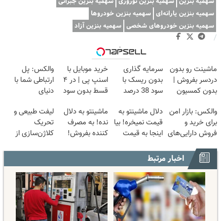
سهمیه بنزین
سهمیه بنزین نوروزی
سهمیه بنزین جبرانی
سهمیه بنزین یارانه‌ای
سهمیه بنزین خودروها
سهمیه بنزین خودروهای شخصی
سهمیه بنزین آزاد
/
وبگردی
ماشینت رو بدون
سرمایه گذاری
خرید موبایل با
والکس: پل
دردسر بفروش |
بدون ریسک با
اسنپ پی | در ۴
ارتباطی شما با
بدون کمسیون
سود 38 درصد
قسط بدون سود
دنیای
😍
سالانه📈
و کارمزد!
سرمایه‌گذاری
والکس: بازار امن
دلال ماشینتو به
ماشینتو به دلال
لیفت طبیعی و
دیجیتال
برای خرید و
قیمت نمیخره! بیا
نده! به مصرف
تحریک
فروش دارایی‌های
اینجا به قیمت
کننده بفروش!
کلاژن‌سازی از
دیجیتال
بفروش*فقط
بدون پاسخ به
داخل پوست با
خریدار واقعی*
یک تماس
24ماه ماندگاری
اخبار مرتبط
✅ جوان شو