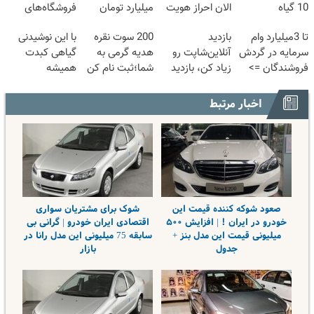
10 گیاه
الان احراز هویت
میلیارد تومان
فروشگاه‌های
موثر(تخفیف تا
کن!
بگیر
آنلاین و حضوری
تا 3میلیارد وام
بازدید
200 سوت نقره
با این نوشیدنی
امشب)
سرمایه در گردش
آنلاین‌شاپت رو
هدیه گرمی به
گیاهی کبدت
فروشندگان =>
زیاد کن، بازدید
شما؛ثبت نام کن
همیشه
فروشگاهت رو
بالاتر = درآمد
پرقدرته55%تخفیف
ثبت کن
بیشتر
اخبار مرتبط
صعود شوکه کننده قیمت این
شوک برای مشتریان سواری
خودرو در ایران ! | افزایش ۵۰۰
اقتصادی ایران خودرو | گرانی بی
میلیونی قیمت این مدل بنز +
سابقه 75 میلیونی این مدل رانا در
جدول
بازار