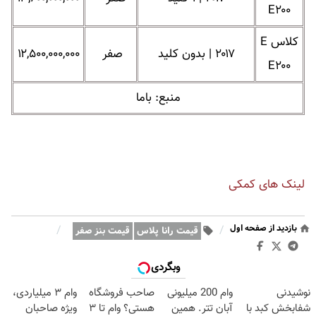
E۲۰۰
کلاس E
۲۰۱۷ | بدون کلید
صفر
۱۲,۵۰۰,۰۰۰,۰۰۰
E۲۰۰
منبع: باما
لینک های کمکی
بازدید از صفحه اول
/
/
قیمت رانا پلاس
قیمت بنز صفر
وبگردی
نوشیدنی
وام 200 میلیونی
صاحب فروشگاه
وام ۳ میلیاردی،
شفابخش کبد با
آبان تتر. همین
هستی؟ وام تا ۳
ویژه صاحبان