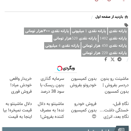
بازدید از صفحه اول
/
یارانه نقدی
یارانه نقدی 1 میلیونی
یارانه نقدی ۳۰۰هزار تومانی
یارانه نقدی 1402
یارانه نقدی 520هزار تومانی
یارانه نقدی 450 هزار تومانی
یارانه نقدی 4 میلیونی
یارانه نقدی 220 هزار تومانی
/
وبگردی
ماشینت رو بدون
بدون کمیسیون
سرمایه گذاری
خریدار واقعی
دردسر بفروش |
خودروتو بفروش
بدون ریسک با
خودش میاد!
بدون کمسیون
سود 38 درصد
فروش فوری
😍
سالانه📈
ماشین در همراه
نگاهِ قبل،
فروش خودرو
ماشینتو به دلال
دلال ماشینتو به
مکانیک
خستگی داشت...
بدون کمیسیون
نده! به مصرف
قیمت نمیخره! بیا
نگاهِ بعد، انرژی
😍
کننده بفروش!
اینجا به قیمت
داره 🌸 بلفا با
بدون پاسخ به
بفروش*فقط
25% تخفیف
یک تماس
خریدار واقعی*