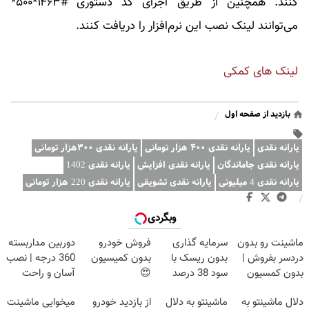
کنند. همچنین از طریق اجرای کد دستوری #۱۴۶۳*۵۰۰*
می‌توانند لینک نصب این نرم‌افزار را دریافت کنند.
لینک های کمکی
بازدید از صفحه اول
/
یارانه نقدی
یارانه نقدی ۴۰۰ هزار تومانی
یارانه نقدی ۳۰۰هزار تومانی
یارانه نقدی جاماندگان
یارانه نقدی افزایش
یارانه نقدی 1402
یارانه نقدی 4 میلیونی
یارانه نقدی تشویقی
یارانه نقدی 220 هزار تومانی
/
وبگردی
ماشینت رو بدون
سرمایه گذاری
فروش خودرو
دوربین مداربسته
دردسر بفروش |
بدون ریسک با
بدون کمیسیون
360 درجه | نصب
بدون کمسیون
سود 38 درصد
😍
آسان و راحت
😍
سالانه📈
دلال ماشینتو به
ماشینتو به دلال
از بازدید خودرو
میخوایی ماشینت