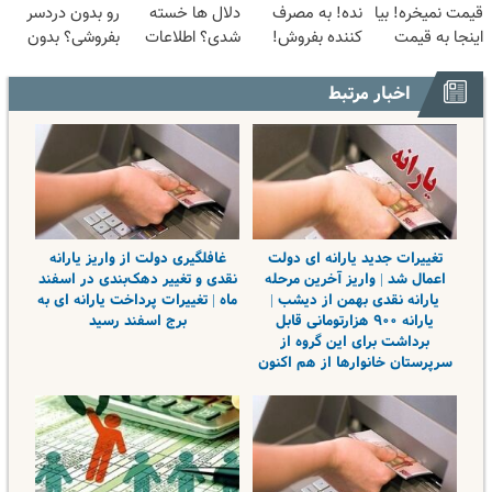
قیمت نمیخره! بیا
نده! به مصرف
دلال ها خسته
رو بدون دردسر
اینجا به قیمت
کننده بفروش!
شدی؟ اطلاعات
بفروشی؟ بدون
بفروش*فقط
بدون پاسخ به
ماشینت رو اینجا
کمیسیون
خریدار واقعی*
یک تماس
ثبت کن
اخبار مرتبط
تغییرات جدید یارانه ای دولت
غافلگیری دولت از واریز یارانه‌
اعمال شد | واریز آخرین مرحله
نقدی و تغییر دهک‌بندی در اسفند
یارانه نقدی بهمن از دیشب |
ماه | تغییرات پرداخت یارانه ای به
یارانه ۹۰۰ هزارتومانی قابل
برج اسفند رسید
برداشت برای این گروه از
سرپرستان خانوارها از هم اکنون