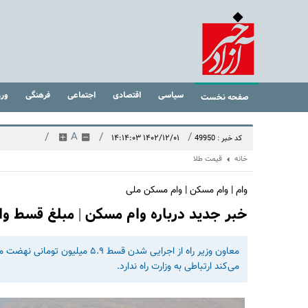
سیاسی
اقتصادی
اجتماعی
فرهنگی
ور
صفحه نخست
/
A
/
/
۱۴۰۲/۱۲/۰۱ ۱۴:۱۴:۰۳
کد خبر : 49950
خانه
قیمت طلا
وام | وام مسکن | وام مسکن ملی
خبر جدید درباره وام مسکن | مبلغ قسط و
معاون وزیر راه از اجرایی شدن قس
می‌کند ارتباطی به وزارت راه ندارد.