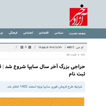
سیاسی
اقتصادی
اجتماعی
فرهنگی
ور
صفحه نخست
/
A
/
/
۱۴۰۲/۱۱/۳۰ ۱۹:۵۵:۱۶
کد خبر : 49917
خانه
قیمت طلا
حراجی بزرگ آخر سال سایپا شروع شد | ق
ثبت نام
شرایط طرح فروش فوری سایپا ویژه اسفند 1402 اعلام شد.