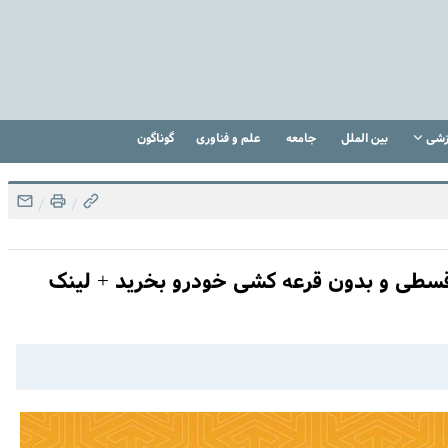
زشی
بین الملل
جامعه
علم و فناوری
گوناگون
/
/
سطی و بدون قرعه کشی خودرو بخرید + لینک