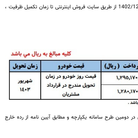
سایپا 151 از ساعت 10 صبح روز سه شنبه مورخ 1402/12/01 از طریق سایت فروش اینترنتی تا زمان تکمیل ظرفیت ،
در دومین طرح سامانه یکپارچه و مطابق آیین نامه از رده خارج