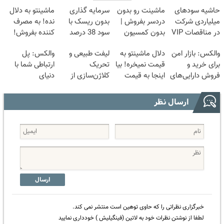
حاشیه سودهای
ماشینت رو بدون
سرمایه گذاری
ماشینتو به دلال
میلیاردی شرکت
دردسر بفروش |
بدون ریسک با
نده! به مصرف
در مناقصات VIP
بدون کمسیون
سود 38 درصد
کننده بفروش!
با اشتراکات ایران
😍
سالانه📈
بدون پاسخ به
والکس: بازار امن
دلال ماشینتو به
لیفت طبیعی و
والکس: پل
تندر
یک تماس
برای خرید و
قیمت نمیخره! بیا
تحریک
ارتباطی شما با
فروش دارایی‌های
اینجا به قیمت
کلاژن‌سازی از
دنیای
دیجیتال
بفروش*فقط
داخل پوست با
سرمایه‌گذاری
خریدار واقعی*
24ماه ماندگاری
دیجیتال
ارسال نظر
✅ جوان شو
ارسال
خبرگزاری نظراتی را که حاوی توهین است منتشر نمی کند.
لطفا از نوشتن نظرات خود به لاتین (فینگیلیش ) خودداری نمایید