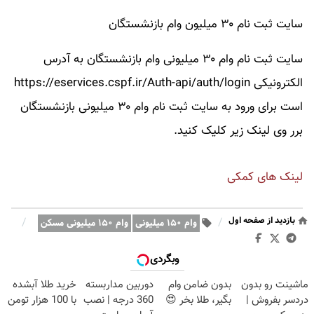
سایت ثبت نام ۳۰ میلیون وام بازنشستگان
سایت ثبت نام وام ۳۰ میلیونی وام بازنشستگان به آدرس
الکترونیکی https://eservices.cspf.ir/Auth-api/auth/login
است برای ورود به سایت ثبت نام وام ۳۰ میلیونی بازنشستگان
برر وی لینک زیر کلیک کنید.
لینک های کمکی
بازدید از صفحه اول
/
/
وام ۱۵۰ میلیونی
وام ۱۵۰ میلیونی مسکن
وبگردی
ماشینت رو بدون
بدون ضامن وام
دوربین مداربسته
خرید طلا آبشده
دردسر بفروش |
بگیر، طلا بخر 😍
360 درجه | نصب
با 100 هزار تومن