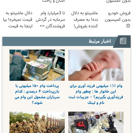
بدون کمسیون
آسان و راحت
😍
فروش خودرو
ماشینتو به دلال
تا 3میلیارد وام
دلال ماشینتو به
بدون کمیسیون
نده! به مصرف
سرمایه در گردش
قیمت نمیخره! بیا
😍
کننده بفروش!
فروشندگان =>
اینجا به قیمت
بدون پاسخ به
فروشگاهت رو
بفروش*فقط
یک تماس
ثبت کن
خریدار واقعی*
اخبار مرتبط
وام 150 میلیونی فرزند آوری برای
پرداخت وام ۱۵۰ میلیونی با
این خانوار ها | چطور وام
بازپرداخت ۴ درصدی | کدام
فرزندآوری بگیریم؟ + جزییات ثبت
سربازان مشمول این وام می
نام و لینک
شوند؟