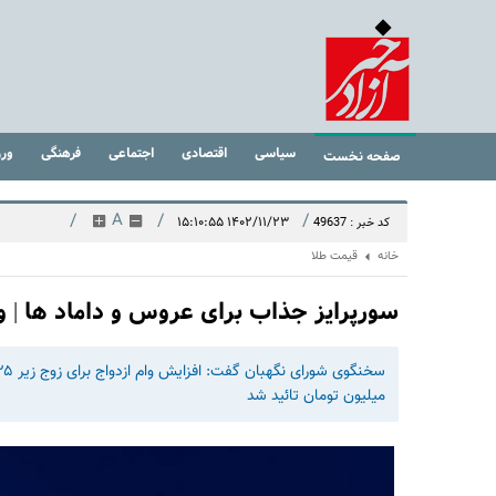
سیاسی
اقتصادی
اجتماعی
فرهنگی
ور
صفحه نخست
/
A
/
/
۱۴۰۲/۱۱/۲۳ ۱۵:۱۰:۵۵
کد خبر : 49637
خانه
قیمت طلا
سورپرایز جذاب برای عروس و داماد ها | وام ازدواج ۳۵۰ می
میلیون تومان تائید شد