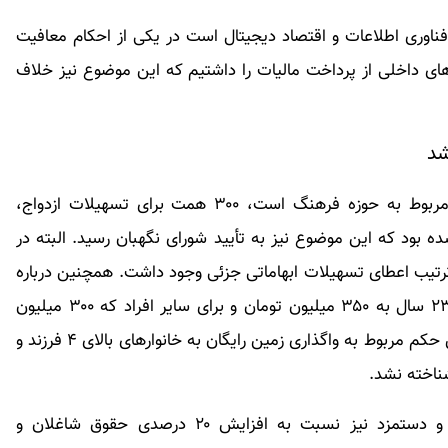
تبصره ۱۱ نیز که مربوط به فناوری اطلاعات و اقتصاد دیجیتال است در یکی از احکام معافیت
ی داخلی از پرداخت مالیات را داشتیم که این موضوع نیز خلاف
سخنگوی شورای نگهبان ادامه داد: در تبصره ۱۳ که مربوط به حوزه فرهنگ است، ۳۰۰ همت برای تسهیلات ازدواج،
بود که این موضوع نیز به تأیید شورای نگهبان رسید. البته در
تیب اعطای تسهیلات ابهاماتی جزئی وجود داشت. همچنین درباره
افزایش وام ازدواج برای زوج زیر ۲۵ سال و زوجه زیر ۲۳ سال به ۳۵۰ میلیون تومان و برای سایر افراد که ۳۰۰ میلیون
تومان است خلاف قانون اساسی شناخته نشد. همچنین حکم مربوط به واگذاری زمین رایگان به خانوارهای بالای ۴ فرزند و
طحان نظیف با بیان اینکه در خصوص بحث حقوق و دستمزد نیز نسبت به افزایش ۲۰ درصدی حقوق شاغلان و