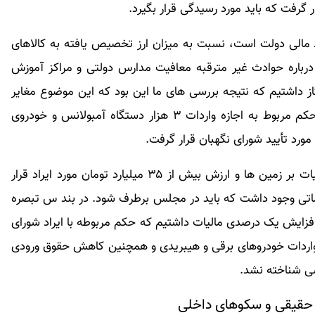
 گرفت که باید مورد رسیدگی قرار بگیرد.
 مالی دولت است، نسبت به میزان ارز تخصیص یافته به کالاهای
رباره حوادث غیر مترقبه معافیت مدارس دولتی و مراکز آموزش
ز داشتیم که نتیجه بررسی های ما این بود که این موضوع مغایر
موازین شرع و قانون اساسی شناخته نشد. همچنین حکم مربوط به اجازه واردات ۳ هزار دستگاه آمبولانس و خودروی
مورد تأیید شورای نگهبان قرار گرفت.
سخنگوی شورای نگهبان گفت: در تبصره ۶ موضوع مالیات بر زمین ها و ارزش بیش از ۳۵ میلیارد تومان مورد ایراد قرار
اماتی وجود داشت که باید در مجلس برطرف شود. در بند س تبصره
فزایش یک درصدی مالیات داشتیم که حکم مربوطه با ایراد شورای
د. در بند الحاقی ۱ تبصره ۹ نیز اجازه واردات خودروهای برقی و هیبریدی و همچنین کاهش حقوق ورودی
سی شناخته نشد.
 حقیقی و سکوهای داخلی