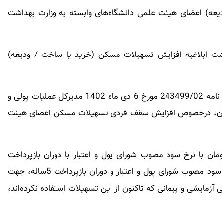
یعه) اعضای هیئت علمی دانشگاه‌های وابسته به وزارت بهداشت
شت ابلاغیه افزایش تسهیلات مسکن (خرید یا ساخت / ودیعه)
در این اطلاعیه آمده است: «به‌پیوست ابلاغیه با شماره نامه 243499/02 مورخ 6 دی ماه 1402 مدیرکل عملیات پولی و
ی ایران، درخصوص افزایش سقف فردی تسهیلات مسکن اعضای هیئت
لاعیه خرید یا ساخت به 2 میلیارد تومان با نرخ سود مصوب شورای پول و اعتبار با دوران بازپرداخت
حداکثر 20ساله و ودیعه به 500 میلیون تومان با نرخ سود مصوب شورای پول و اعتبار و دوران بازپرداخت 5ساله، جهت
مایشی و پیمانی که تاکنون از این تسهیلات استفاده نکرده‌اند،