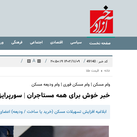
سیاسی
اقتصادی
اجتماعی
فرهنگی
ور
صفحه نخست
/
A
/
/
۱۴۰۲/۱۱/۰۹ ۲۰:۵۰:۱۹
کد خبر : 49140
خانه
قیمت طلا
وام مسکن | وام مسکن فوری | وام ودیعه مسکن
خبر خوش برای همه مستاجران | سورپرایز
ابلاغیه افزایش تسهیلات مسکن (خرید یا ساخت / ودیعه) اعضای