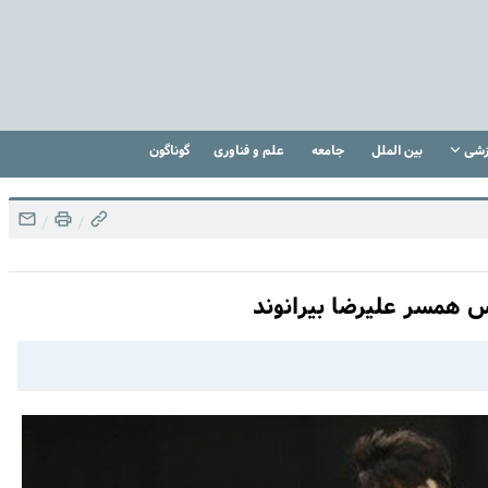
زشی
بین الملل
جامعه
علم و فناوری
گوناگون
/
/
س همسر علیرضا بیرانوند