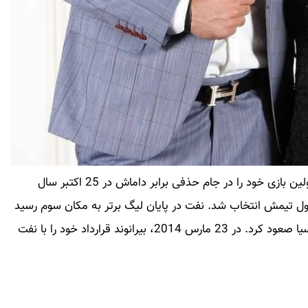
بیرانوند با نفت تهران از سال 2011 آغاز به کار کرد. او اولین بازی خود را در جام حذفی برابر داماش در 25 اکتبر سال
بان اول تیمش انتخاب شد. نفت در پایان لیگ برتر به مکان سوم رسید
و برای اولین بار در تاریخ این باشگاه به لیگ قهرمانان آسیا صعود کرد. در 23 مارس 2014، بیرانوند قرارداد خود را با نفت