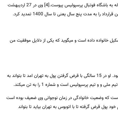
علیرضا بیرانوند در فصل 1395–1396 با قراردادی 2 ساله به باشگاه فوتبال پرسپولیس پیوست.[4] وی در 27 اردیبهشت
کیل خانواده داده است و میگوید که یکی از دلایل موفقیت من
در خانواده ای به دنیا آمد که از نظر مالی خیلی ضعیف بود. او در 15 سالگی با قرض گرفتن پول به تهران امد تا بتواند به
و و تیم پرسپولیس است و شماره 1 را به تن میکند.
وده است که وضعیت خانوادگی در زمان نوجوانی وی ضعیف بوده است
ز اقوام خود پول قرض گرفته تا با اتوبوس به تهران بیاید تا بتواند