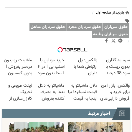
بازدید از صفحه اول
/
حقوق سربازان
حقوق سربازان مجرد
حقوق سربازان متاهل
حقوق سربازان وظیفه
/
وبگردی
سرمایه گذاری
والکس: پل
خرید موبایل با
ماشینت رو بدون
بدون ریسک با
ارتباطی شما با
اسنپ پی | در ۴
دردسر بفروش |
سود 38 درصد
دنیای
قسط بدون سود
بدون کمسیون
سالانه📈
سرمایه‌گذاری
و کارمزد!
😍
والکس: بازار امن
دلال ماشینتو به
ماشینتو به دلال
لیفت طبیعی و
دیجیتال
برای خرید و
قیمت نمیخره! بیا
نده! به مصرف
تحریک
فروش دارایی‌های
اینجا به قیمت
کننده بفروش!
کلاژن‌سازی از
دیجیتال
بفروش*فقط
بدون پاسخ به
داخل پوست با
خریدار واقعی*
یک تماس
24ماه ماندگاری
اخبار مرتبط
✅ جوان شو