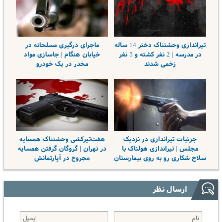
تیراندازی وحشتناک دختر 14 ساله
ماجرای درگیری مسلحانه در
در مدرسه | 2 نفر کشته و 5 نفر
خیابان هنگام | جاسازی مواد
زخمی شدند
مخدر در یک خودرو
جزئیات تیراندازی در نزدیک
هفت‌تیرکشی وحشتناک همسایه‌
مجلس | تیراندازی هولناک با
در تهران | گروگان گرفتن همسایه
سلاح شکاری رو به روی بیمارستان
مجروح در آپارتمانش
ارسال نظر