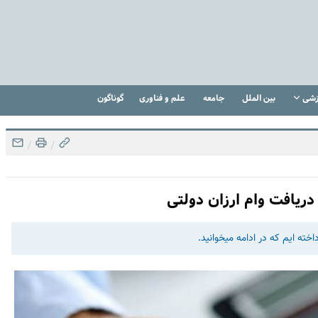
زشی
بین الملل
جامعه
علم و فناوری
گوناگون
/
/