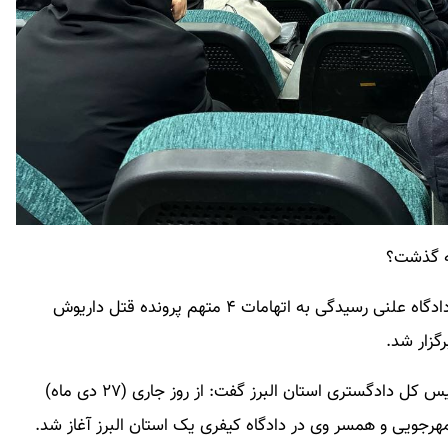
ه گذشت؟
رئیس کل دادگستری استان البرز گفت:نخستین جلسه دادگاه علنی رسیدگی به اتهامات ۴ متهم پرونده قتل داریوش
گزار شد.
به گزارش مرکز رسانه قوه قضائیه، فاضلی هریکندی، رئیس کل دادگستری استان البرز گفت: از روز جاری (۲۷ دی ماه)
رجویی و همسر وی در دادگاه کیفری یک استان البرز آغاز شد.